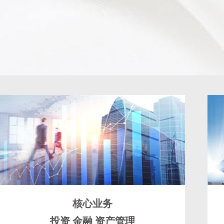
核心业务
投资 金融 资产管理