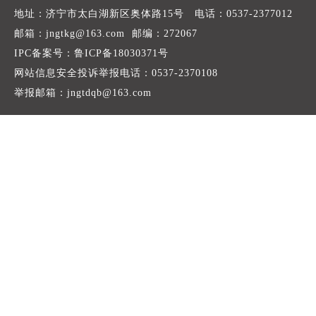
地址：济宁市太白湖新区奥体路15号 电话：0537-2377012
邮箱：jngtkg@163.com 邮编：272067
IPC备案号：鲁ICP备18030371号
网站信息安全投诉举报电话：0537-2370108
举报邮箱：jngtdqb@163.com