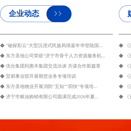
企业动态
“秘探彩云”大型沉浸式民族风情嘉年华登陆国...
《
东方圣地公司荣获“济宁市骨干人力资源服务机...
《
优合集团到惠丰集团交流洽谈 共谋合作新篇章
《
贸易事业部开展期货业务专项培训
《
东方圣地物业开展消防“五知”“四快”专项培...
《
济宁市粮油购销有限公司圆满完成2026年夏...
《