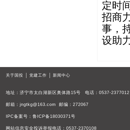
定时
招商
事，
设助
关于国投
党建工作
新闻中心
地址：济宁市太白湖新区奥体路15号 电话：0537-2377012
邮箱：jngtkg@163.com 邮编：272067
IPC备案号：鲁ICP备18030371号
网站信息安全投诉举报电话：0537-2370108