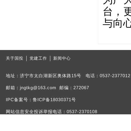
台，
与向
关于国投
党建工作
新闻中心
地址：济宁市太白湖新区奥体路15号 电话：0537-2377012
邮箱：jngtkg@163.com 邮编：272067
IPC备案号：鲁ICP备18030371号
网站信息安全投诉举报电话：0537-2370108
举报邮箱：jngtdqb@163.com