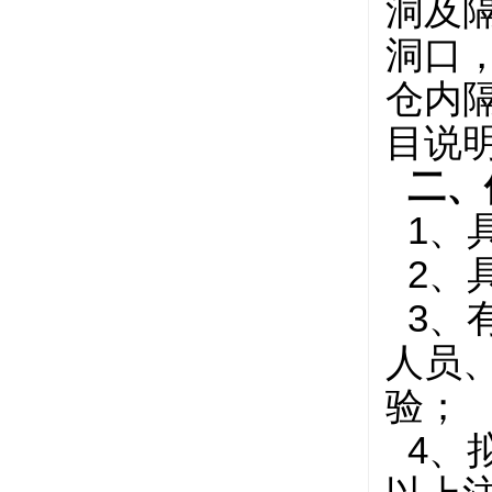
洞及
洞口，
仓内
目说
二、
1、
2、
3、
人员
验；
4、