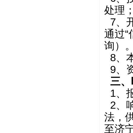
处理
7、
通过“
询）
8、
9、
三、
1、报
2、
法，
至济