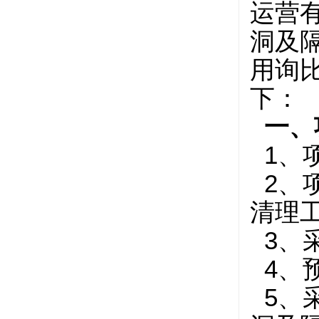
运营有
洞及
用询
下：
一、
1、项
2、项
清理
3、
4、预
5、采